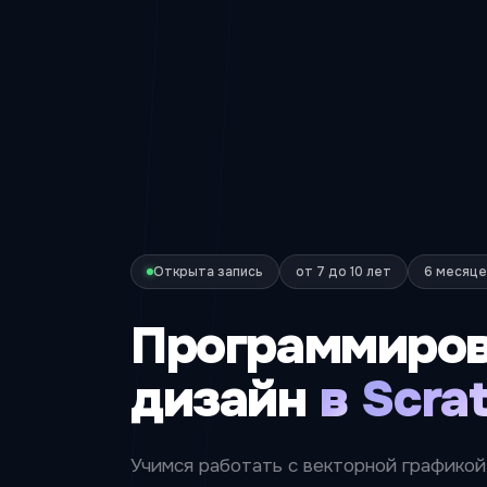
Открыта запись
от 7 до 10 лет
6 месяце
Программиро
дизайн
в
Scra
Учимся работать с векторной графикой