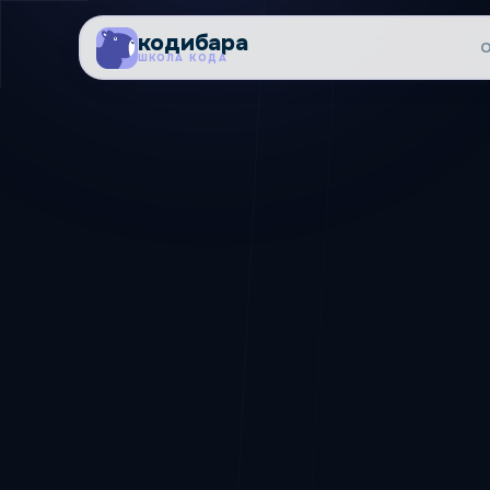
кодибара
ШКОЛА КОДА