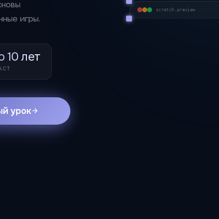
сновы
scratch
.preview
ные игры.
о 10 лет
АСТ
ый урок