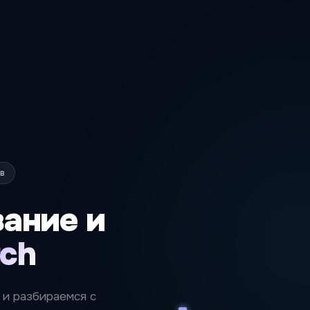
в
вание
и
tch
 и разбираемся с